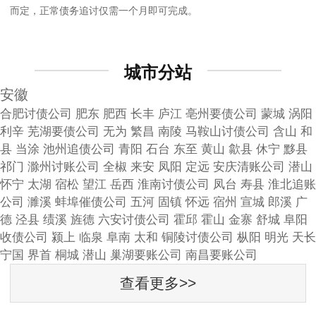
而定，正常债务追讨仅需一个月即可完成。
城市分站
安徽
合肥讨债公司
肥东
肥西
长丰
庐江
亳州要债公司
蒙城
涡阳
利辛
芜湖要债公司
无为
繁昌
南陵
马鞍山讨债公司
含山
和
县
当涂
池州追债公司
青阳
石台
东至
黄山
歙县
休宁
黟县
祁门
滁州讨账公司
全椒
来安
凤阳
定远
安庆清账公司
潜山
怀宁
太湖
宿松
望江
岳西
淮南讨债公司
凤台
寿县
淮北追账
公司
濉溪
蚌埠催债公司
五河
固镇
怀远
宿州
宣城
郎溪
广
德
泾县
绩溪
旌德
六安讨债公司
霍邱
霍山
金寨
舒城
阜阳
收债公司
颍上
临泉
阜南
太和
铜陵讨债公司
枞阳
明光
天长
宁国
界首
桐城
潜山
巢湖要账公司
南昌要账公司
查看更多>>