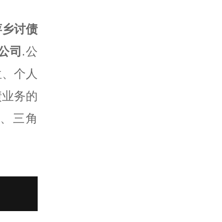
萍乡讨债
公司
.公
位、个人
债业务的
账、三角