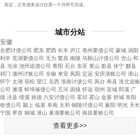
而定，正常债务追讨仅需一个月即可完成。
城市分站
安徽
合肥讨债公司
肥东
肥西
长丰
庐江
亳州要债公司
蒙城
涡阳
利辛
芜湖要债公司
无为
繁昌
南陵
马鞍山讨债公司
含山
和
县
当涂
池州追债公司
青阳
石台
东至
黄山
歙县
休宁
黟县
祁门
滁州讨账公司
全椒
来安
凤阳
定远
安庆清账公司
潜山
怀宁
太湖
宿松
望江
岳西
淮南讨债公司
凤台
寿县
淮北追账
公司
濉溪
蚌埠催债公司
五河
固镇
怀远
宿州
宣城
郎溪
广
德
泾县
绩溪
旌德
六安讨债公司
霍邱
霍山
金寨
舒城
阜阳
收债公司
颍上
临泉
阜南
太和
铜陵讨债公司
枞阳
明光
天长
宁国
界首
桐城
潜山
巢湖要账公司
南昌要账公司
查看更多>>